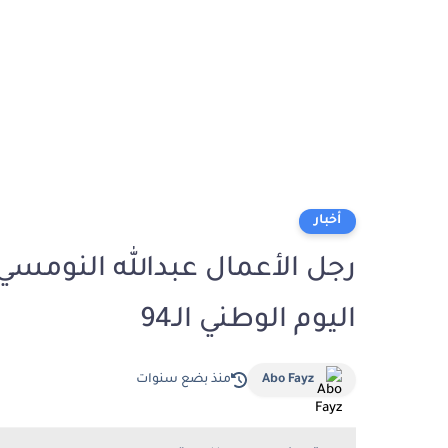
أخبار
رجل الأعمال عبدالله النومسي
اليوم الوطني الـ94
Abo Fayz
منذ بضع سنوات