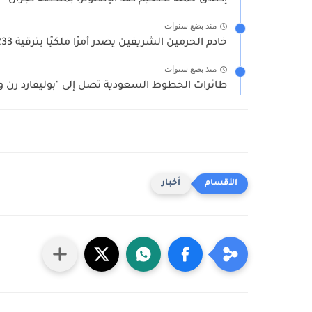
إطلاق حملة تطعيم ضد الإنفلونزا بمنطقة نجران
منذ بضع سنوات
خادم الحرمين الشريفين يصدر أمرًا ملكيًا بترقية 233 عضوًا في...
منذ بضع سنوات
طائرات الخطوط السعودية تصل إلى "بوليفارد رن و
أخبار