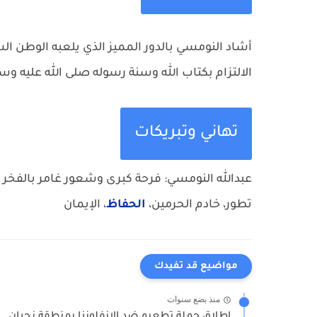
أشاد النومسي بالدور المميز الذي يلعبه الوطن ال
الالتزام بكتاب الله وسنة رسوله صلى الله عليه وس
تهاني وتبريكات
عبدالله النومسي: فرحة كبرى وشعور غامر بالفخر نحو بلادنا ا
تطور، خادم الحرمين،
الحفاظ
، الإيمان
مواضيع قد تفيدك
منذ بضع سنوات