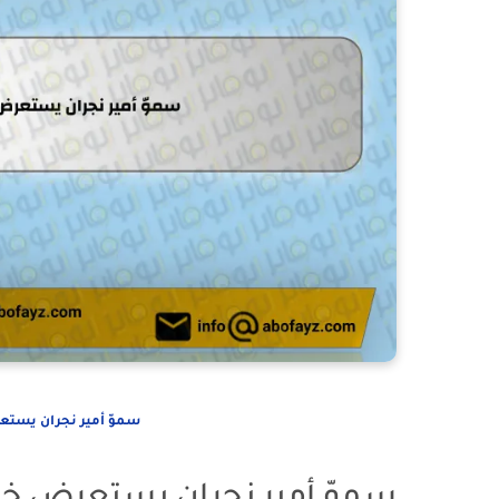
سموّ أمير نجران يستعرض