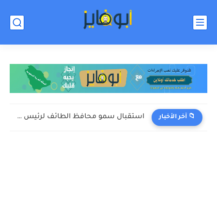
استقبال سمو محافظ الطائف لرئيس جمعية نافع للأعمال التطوعية
📁 آخر الأخبار