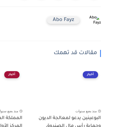
Abo Fayz
مقالات قد تهمك
أخبار
أخبار
منذ بضع سنوات
منذ بضع سنوا
البوعينين يدعو لمعالجة الديون
المملكة ال
وحماية رأس مال الصندوق
المركز الأول