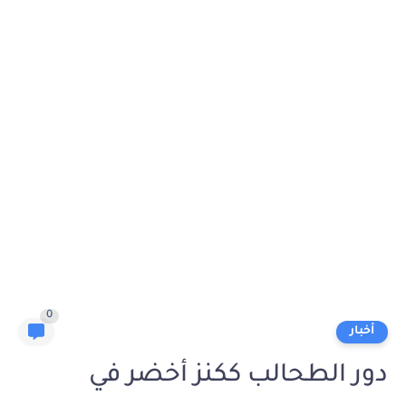
0
أخبار
دور الطحالب ككنز أخضر في