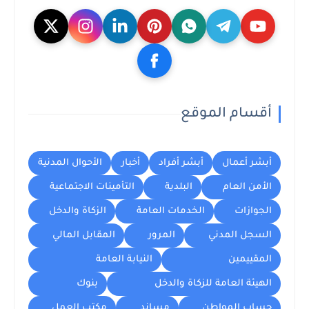
أقسام الموقع
أبشر أعمال
أبشر أفراد
أخبار
الأحوال المدنية
الأمن العام
البلدية
التأمينات الاجتماعية
الجوازات
الخدمات العامة
الزكاة والدخل
السجل المدني
المرور
المقابل المالي
المقييمين
النيابة العامة
الهيئة العامة للزكاة والدخل
بنوك
حساب المواطن
مساند
مكتب العمل