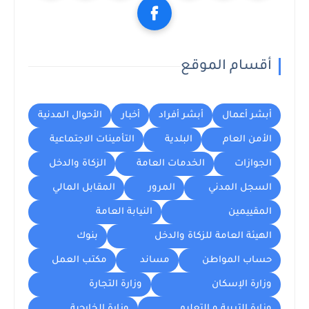
أقسام الموقع
أبشر أعمال
أبشر أفراد
أخبار
الأحوال المدنية
الأمن العام
البلدية
التأمينات الاجتماعية
الجوازات
الخدمات العامة
الزكاة والدخل
السجل المدني
المرور
المقابل المالي
المقييمين
النيابة العامة
الهيئة العامة للزكاة والدخل
بنوك
حساب المواطن
مساند
مكتب العمل
وزارة الإسكان
وزارة التجارة
وزارة التربية و التعليم
وزارة الخارجية