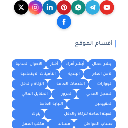
أقسام الموقع
أبشر أعمال
أبشر أفراد
أخبار
الأحوال المدنية
الأمن العام
البلدية
التأمينات الاجتماعية
الجوازات
الخدمات العامة
الزكاة والدخل
السجل المدني
المرور
المقابل المالي
المقييمين
النيابة العامة
الهيئة العامة للزكاة والدخل
بنوك
حساب المواطن
مساند
مكتب العمل