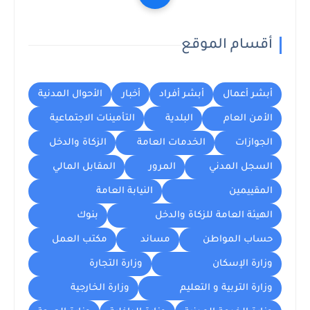
أقسام الموقع
أبشر أعمال
أبشر أفراد
أخبار
الأحوال المدنية
الأمن العام
البلدية
التأمينات الاجتماعية
الجوازات
الخدمات العامة
الزكاة والدخل
السجل المدني
المرور
المقابل المالي
المقييمين
النيابة العامة
الهيئة العامة للزكاة والدخل
بنوك
حساب المواطن
مساند
مكتب العمل
وزارة الإسكان
وزارة التجارة
وزارة التربية و التعليم
وزارة الخارجية