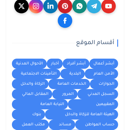
أقسام الموقع
أبشر أعمال
أبشر أفراد
أخبار
الأحوال المدنية
الأمن العام
البلدية
التأمينات الاجتماعية
الجوازات
الخدمات العامة
الزكاة والدخل
السجل المدني
المرور
المقابل المالي
المقييمين
النيابة العامة
الهيئة العامة للزكاة والدخل
بنوك
حساب المواطن
مساند
مكتب العمل